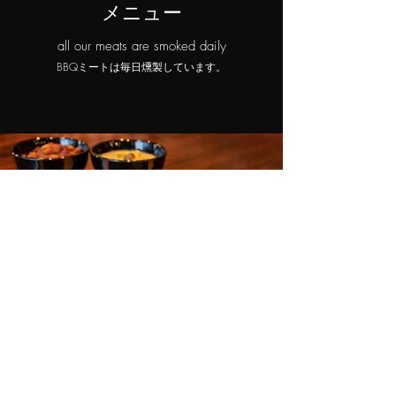
メニュー
all our meats are smoked daily
BBQミートは毎日燻製しています。
BBQ COMBO PLATE
​BBQコンボプレート