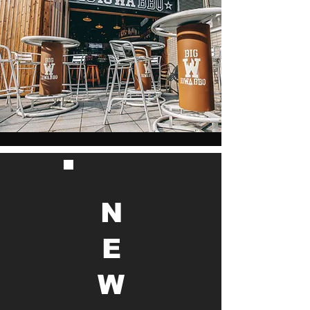
N
E
W