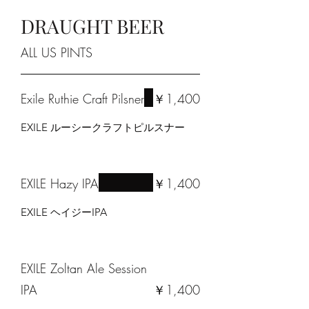
DRAUGHT BEER
ALL US PINTS
Exile Ruthie Craft Pilsner
￥1,400
EXILE ルーシークラフトピルスナー
EXILE Hazy IPA
￥1,400
EXILE ヘイジーIPA
EXILE Zoltan Ale Session
IPA
￥1,400